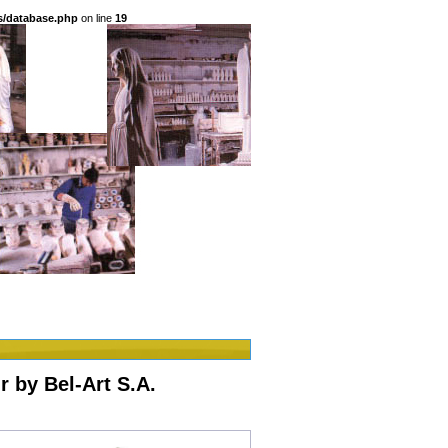
s/database.php
on line
19
 by Bel-Art S.A.