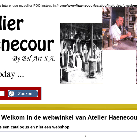
e future: use mysqli or PDO instead in
/home/www/haenecour/catalog/includes/function
Welkom in de webwinkel van Atelier Haenecour
s een catalogus en niet een webshop.
.