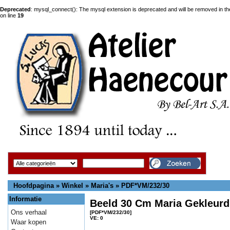
Deprecated
: mysql_connect(): The mysql extension is deprecated and will be removed in th
on line
19
Hoofdpagina
»
Winkel
»
Maria's
»
PDF*VM/232/30
Informatie
Beeld 30 Cm Maria Gekleurd
Ons verhaal
[PDF*VM/232/30]
VE: 0
Waar kopen